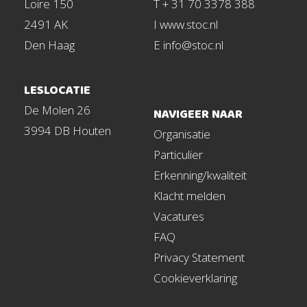
Loire 150
T + 31 70 3378 388
2491 AK
I www.stoc.nl
Den Haag
E info@stoc.nl
LESLOCATIE
De Molen 26
NAVIGEER NAAR
3994 DB Houten
Organisatie
Particulier
Erkenning/kwaliteit
Klacht melden
Vacatures
FAQ
Privacy Statement
Cookieverklaring