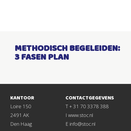
METHODISCH BEGELEIDEN:
3 FASEN PLAN
KANTOOR
CONTACTGEGEVENS
Loire 150
T + 31 70 3378 388
2491 AK
I www.stoc.nl
Den Haag
E info@stoc.nl