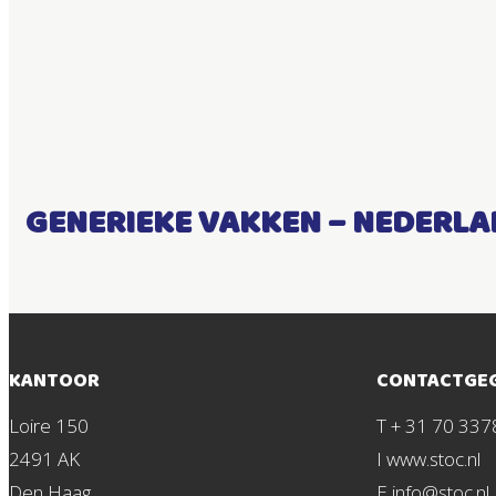
GENERIEKE VAKKEN – NEDERLAN
KANTOOR
CONTACTGE
Loire 150
T + 31 70 337
2491 AK
I www.stoc.nl
Den Haag
E info@stoc.nl