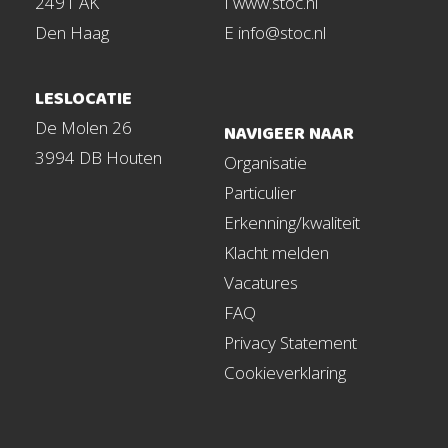
2491 AK
I www.stoc.nl
Den Haag
E info@stoc.nl
LESLOCATIE
De Molen 26
NAVIGEER NAAR
3994 DB Houten
Organisatie
Particulier
Erkenning/kwaliteit
Klacht melden
Vacatures
FAQ
Privacy Statement
Cookieverklaring