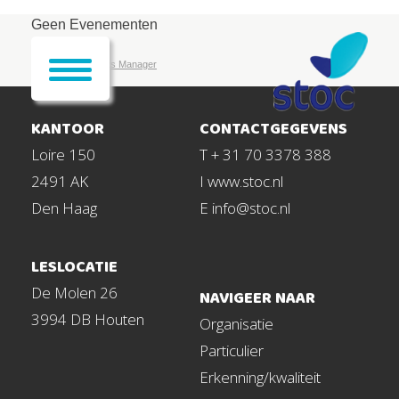
Geen Evenementen
Powered by
Events Manager
KANTOOR
CONTACTGEGEVENS
Loire 150
T + 31 70 3378 388
2491 AK
I www.stoc.nl
Den Haag
E info@stoc.nl
LESLOCATIE
De Molen 26
NAVIGEER NAAR
3994 DB Houten
Organisatie
Particulier
Erkenning/kwaliteit